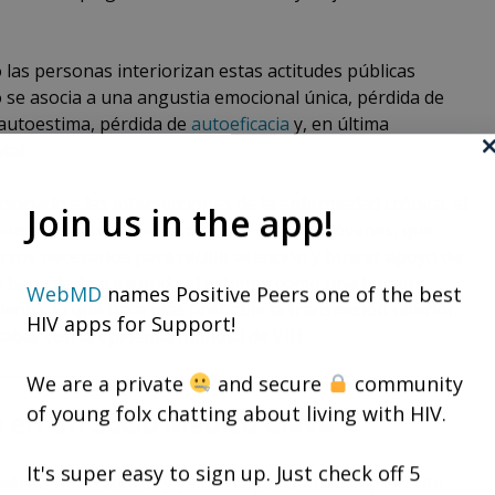
las personas interiorizan estas actitudes públicas
o se asocia a una angustia emocional única, pérdida de
 autoestima, pérdida de
autoeficacia
y, en última
tal.
sociado a las intersecciones de la enfermedad crónica, el
Join us in the app!
oner un reto importante para las PVVS jóvenes, que
rsos necesarios para recibir atención y buscar apoyo de
os han citado a menudo el estigma como una barrera
WebMD
names Positive Peers one of the best
miento, lo que hace más probable la transmisión ulterior.
HIV apps for Support!
cabar con la epidemia mundial de VIH.
We are a private
and secure
community
of young folx chatting about living with HIV.
 en un Socio Médico Clave
It's super easy to sign up. Just check off 5
iativas innovadoras y ya ha respaldado un importante