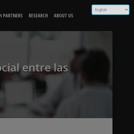
cial entre las
H PARTNERS
RESEARCH
ABOUT US
ive Peers
cial entre las