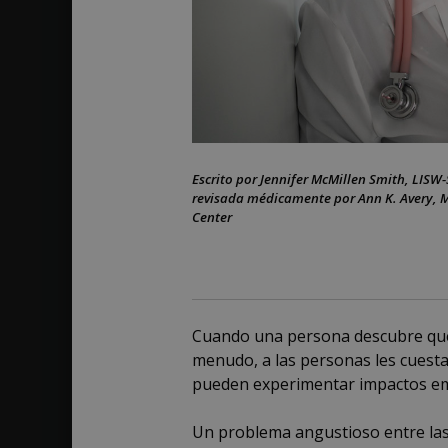
con
VIH
by
February
Jennifer
15,
McMillen
2022
Smith
Escrito por Jennifer McMillen Smith, LISW
revisada médicamente por Ann K. Avery, 
Center
Cuando una persona descubre que 
menudo, a las personas les cuesta 
pueden experimentar impactos emo
Un problema angustioso entre las 