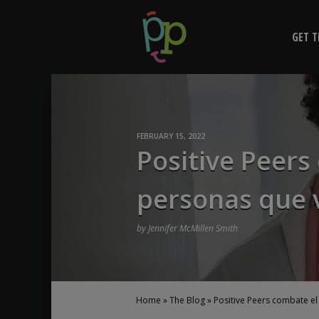
Skip
Positive Pe
to
GET T
content
person
FEBRUARY 15, 2022
Positive Peers
personas que 
by
Jennifer McMillen Smith
Home
»
The Blog
»
Positive Peers combate el