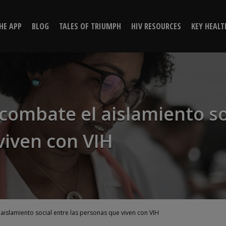
ers combate el aislamiento so
HE APP
BLOG
TALES OF TRIUMPH
HIV RESOURCES
KEY HEALT
as que viven con VIH | Posit
 combate el aislamiento so
viven con VIH
 aislamiento social entre las personas que viven con VIH