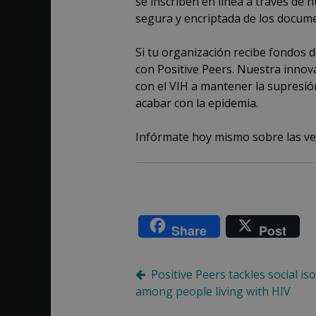
se inscriben en línea a través de n
segura y encriptada de los docume
Si tu organización recibe fondos d
con Positive Peers. Nuestra innov
con el VIH a mantener la supresión 
acabar con la epidemia.
Infórmate hoy mismo sobre las ve
Share
Post
Post
Positive Peers tackles social is
among people living with HIV
navigation