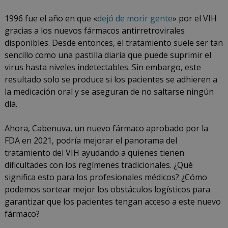
la
30,
Dra.
2022
1996 fue el año en que «
dejó de morir gente
» por el VIH
Ann
gracias a los nuevos fármacos antirretrovirales
K.
disponibles. Desde entonces, el tratamiento suele ser tan
Avery
sencillo como una pastilla diaria que puede suprimir el
virus hasta niveles indetectables. Sin embargo, este
resultado solo se produce si los pacientes se adhieren a
la medicación oral y se aseguran de no saltarse ningún
día.
Ahora, Cabenuva, un nuevo fármaco aprobado por la
FDA en 2021, podría mejorar el panorama del
tratamiento del VIH ayudando a quienes tienen
dificultades con los regímenes tradicionales. ¿Qué
significa esto para los profesionales médicos? ¿Cómo
podemos sortear mejor los obstáculos logísticos para
garantizar que los pacientes tengan acceso a este nuevo
fármaco?