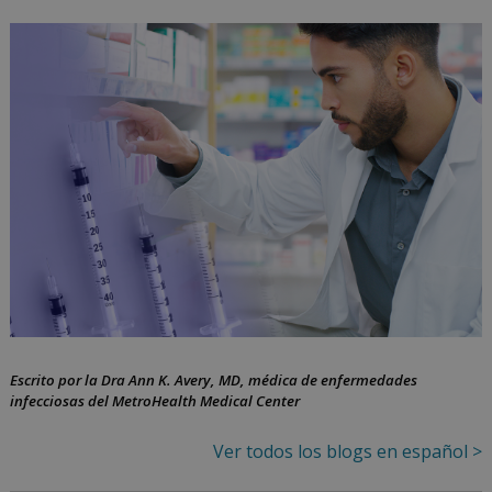
a
los
pacientes
con
un
programa
de
farmacia
especializada
en
Escrito por la Dra Ann K. Avery, MD, médica de enfermedades
infecciosas del MetroHealth Medical Center
VIH
Ver todos los blogs en español >
by
November