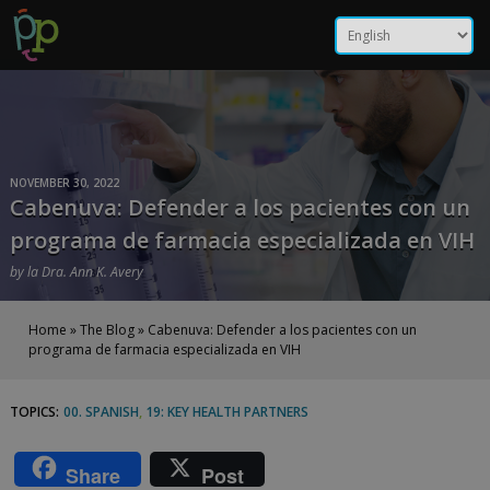
Skip
Cabenuva: Defender a los
to
content
pacientes con un programa
de farmacia especializada
en VIH | Positive Peers
NOVEMBER 30, 2022
Cabenuva: Defender a los pacientes con un
programa de farmacia especializada en VIH
by
la Dra. Ann K. Avery
Home
»
The Blog
»
Cabenuva: Defender a los pacientes con un
programa de farmacia especializada en VIH
TOPICS:
00. SPANISH
,
19: KEY HEALTH PARTNERS
Cabenuva:
Defender
Share
Post