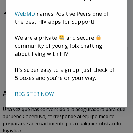
respalden lo que dices.
WebMD
names Positive Peers one of
Evita la frustración:
Es probable que la persona que
está al otro lado del teléfono carezca de una visión
the best HIV apps for Support!
clínica holística del paciente y se limite a marcar
casillas en nombre de un proveedor de seguros.
We are a private
and secure
Ayúdale enmarcando tus comunicaciones desde la
community of young folx chatting
perspectiva del paciente, en lugar de «un profesional
about living with HIV.
médico frente a una corporación». Una relación de
confrontación no es la mejor forma de defender a tu
It's super easy to sign up. Just check off
paciente, sobre todo cuando una actitud positiva
5 boxes and you're on your way.
puede marcar la diferencia.
Aprobado: ¿Qué viene después?
REGISTER NOW
Una vez que has convencido a la aseguradora para que
apruebe Cabenuva, corresponde al equipo médico
prepararse adecuadamente para cualquier obstáculo
logístico.